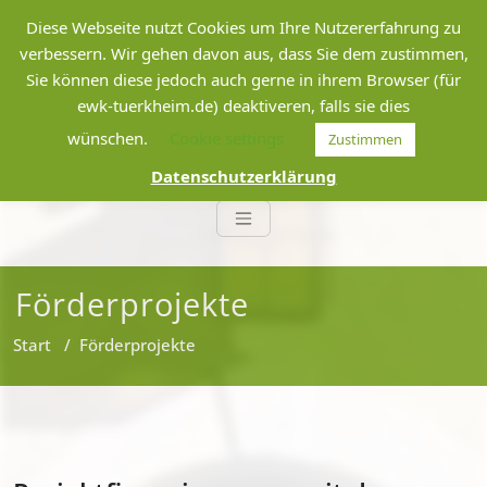
Zum
Diese Webseite nutzt Cookies um Ihre Nutzererfahrung zu
Inhalt
verbessern. Wir gehen davon aus, dass Sie dem zustimmen,
springen
Sie können diese jedoch auch gerne in ihrem Browser (für
Weltladen Türkheim
ewk-tuerkheim.de) deaktiveren, falls sie dies
wünschen.
Cookie settings
Zustimmen
Eine-Welt-Kreis Türkheim e.V.
Datenschutzerklärung
Förderprojekte
Start
/
Förderprojekte