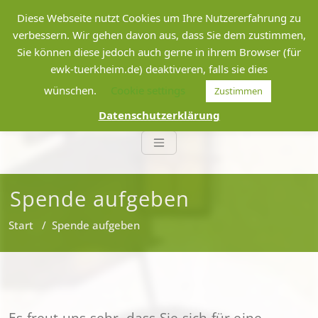
Zum
Diese Webseite nutzt Cookies um Ihre Nutzererfahrung zu
Inhalt
verbessern. Wir gehen davon aus, dass Sie dem zustimmen,
springen
Sie können diese jedoch auch gerne in ihrem Browser (für
Weltladen Türkheim
ewk-tuerkheim.de) deaktiveren, falls sie dies
wünschen.
Cookie settings
Zustimmen
Eine-Welt-Kreis Türkheim e.V.
Datenschutzerklärung
Spende aufgeben
Start
/
Spende aufgeben
Es freut uns sehr, dass Sie sich für eine